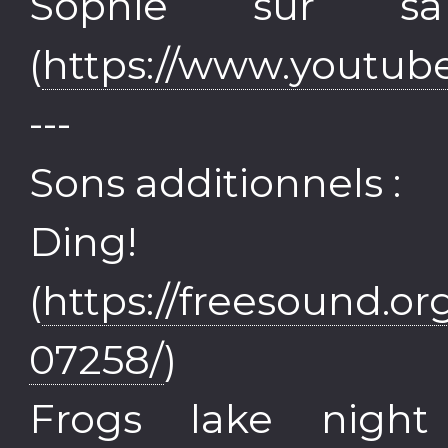
Sophie sur sa
(
https://www.youtu
---
Sons additionnels :
Ding! p
(
https://freesound.o
07258/
)
Frogs lake nigh