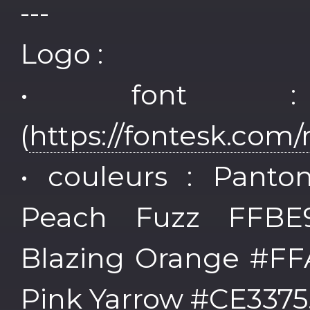
---
Logo :
• font :
(
https://fontesk.com
• couleurs : Panto
Peach Fuzz FFBE9
Blazing Orange #FF
Pink Yarrow #CE3375