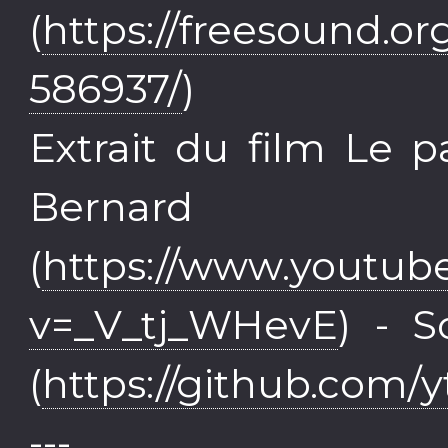
(
https://freesound.o
586937/
)
Extrait du film Le 
Bernar
(
https://www.youtub
v=_V_tj_WHevE
) - S
(
https://github.com/y
---