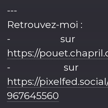
---
Retrouvez-moi :
- sur M
https://pouet.chapr
- sur P
https://pixelfed.soci
967645560