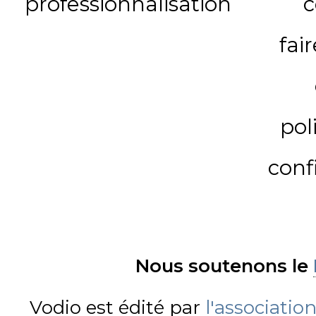
professionnalisation
c
fai
pol
conf