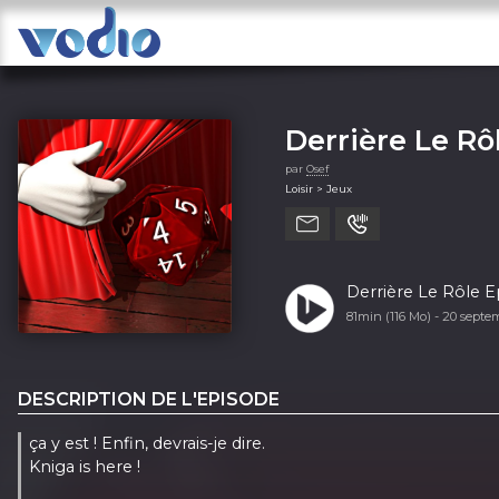
Derrière Le Rô
par
Osef
Loisir > Jeux
Derrière Le Rôle Ep
81min (116 Mo) -
20 septe
DESCRIPTION DE L'EPISODE
ça y est ! Enfin, devrais-je dire.
Kniga is here !