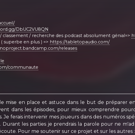
ccueil/
iscord.gg/DbUC2VU8QN
 / classement / recherche des podcast absolument génial=>
h
il ( superbe en plus ) =>
https://tabletopaudio.com/
anoproject.bandcamp.com/releases
le
t.com/communaute
le mise en place et astuce dans le but de préparer 
nt dans les épisodes, pour mieux comprendre pourquo
e ferais intervenir mes joueurs dans des numéros spécia
 Durant les parties je prendrais la parole pour ne m'ad
coute. Pour me soutenir sur ce projet et sur les autres 