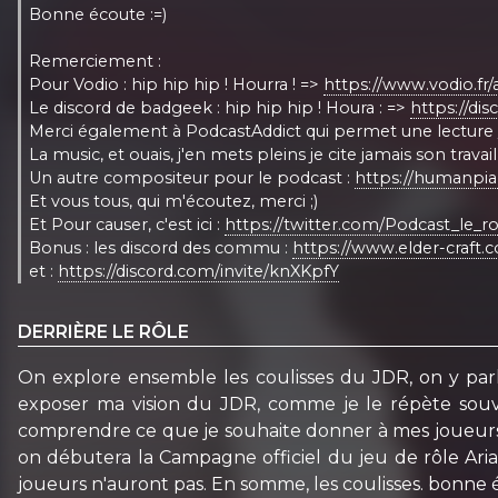
Bonne écoute :=)
Remerciement :
Pour Vodio : hip hip hip ! Hourra ! =>
https://www.vodio.fr/a
Le discord de badgeek : hip hip hip ! Houra : =>
https://d
Merci également à PodcastAddict qui permet une lecture
La music, et ouais, j'en mets pleins je cite jamais son trava
Un autre compositeur pour le podcast :
https://humanpi
Et vous tous, qui m'écoutez, merci ;)
Et Pour causer, c'est ici :
https://twitter.com/Podcast_le_ro
Bonus : les discord des commu :
https://www.elder-craf
et :
https://discord.com/invite/knXKpfY
DERRIÈRE LE RÔLE
On explore ensemble les coulisses du JDR, on y par
exposer ma vision du JDR, comme je le répète souve
comprendre ce que je souhaite donner à mes joueurs. J
on débutera la Campagne officiel du jeu de rôle Aria.
joueurs n'auront pas. En somme, les coulisses. bonne é