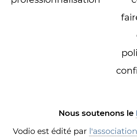
fai
pol
conf