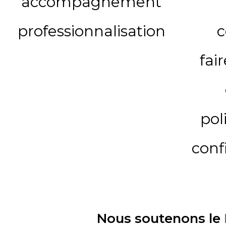
accompagnement
professionnalisation
c
fai
pol
conf