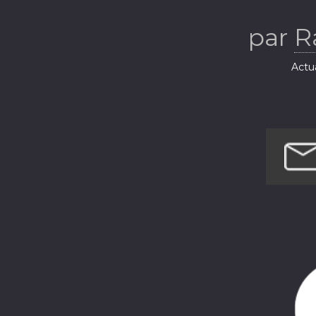
par
R
Actua