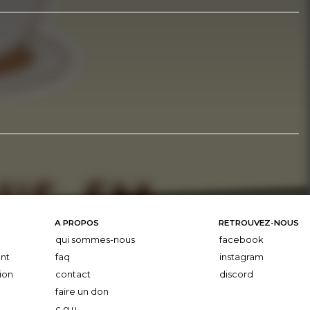
A PROPOS
RETROUVEZ-NOUS
qui sommes-nous
facebook
nt
faq
instagram
ion
contact
discord
faire un don
c.g.u.