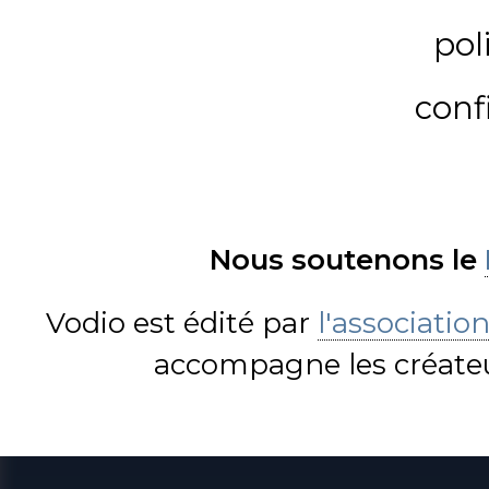
pol
conf