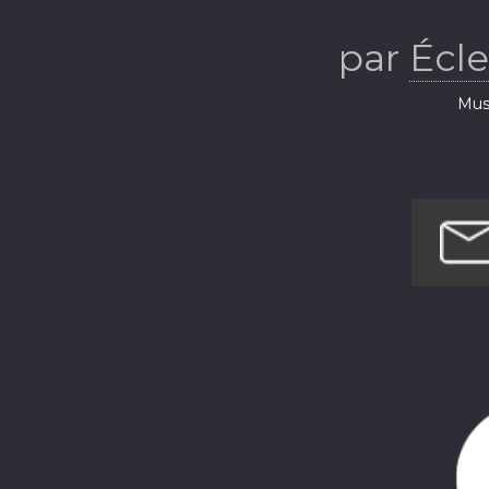
Thém
par
Écl
Musi