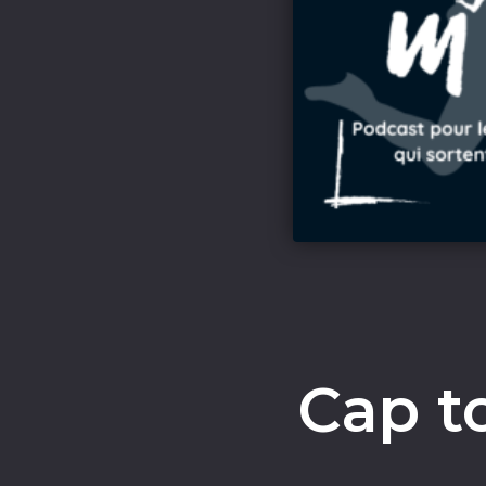
Cap t