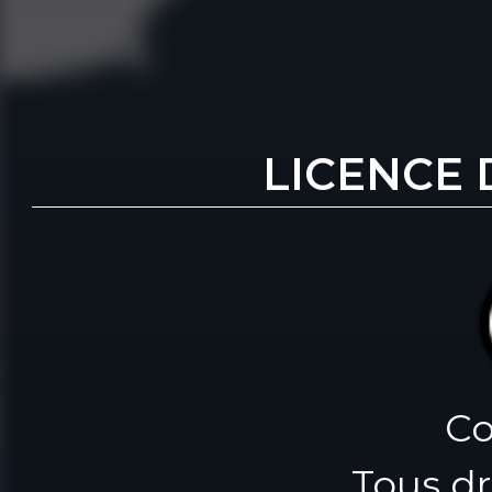
LICENCE 
Co
Tous dr