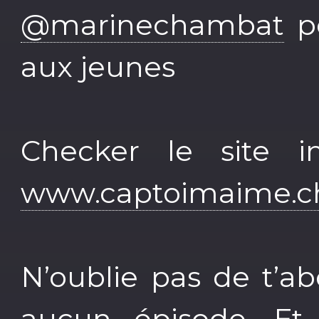
@marinechambat
po
aux jeunes
Checker le site in
www.captoimaime.c
N’oublie pas de t’
aucun épisode. Et 