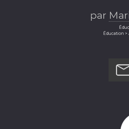
par
Mar
Éduca
Éducation > 
Santé et remis