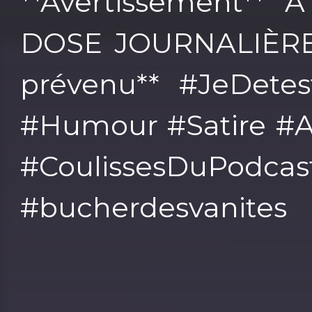
**Avertissement**
DOSE JOURNALIÈRE 
prévenu** #JeDetes
#Humour #Satire #A
#CoulissesDuPodcas
#bucherdesvanites