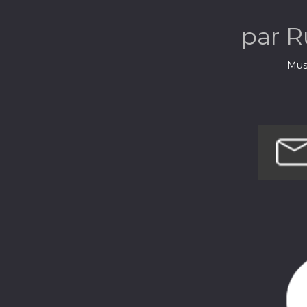
par
R
Musi