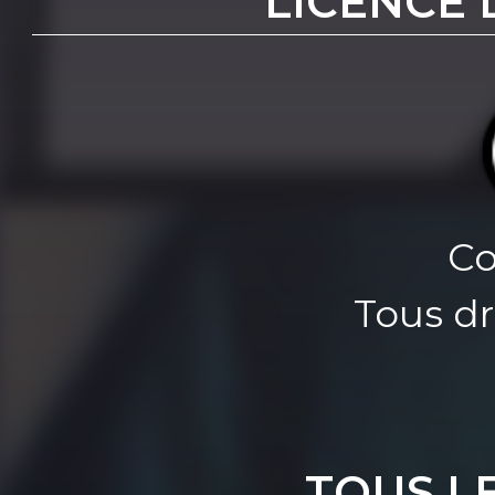
LICENCE 
Co
Tous dr
TOUS L