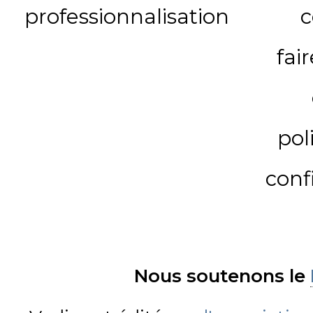
professionnalisation
c
fai
pol
conf