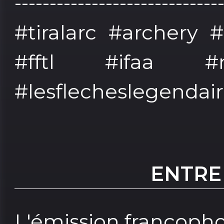
-----------------------------
#tiralarc #archery 
#fftl #ifaa #r
#lesflecheslegendair
ENTRE
L'émission francophone