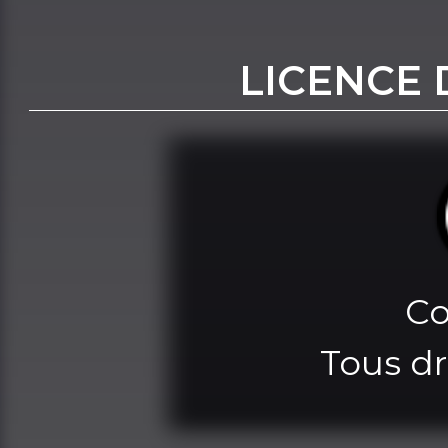
LICENCE 
Co
Tous dr