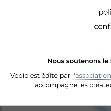
pol
conf