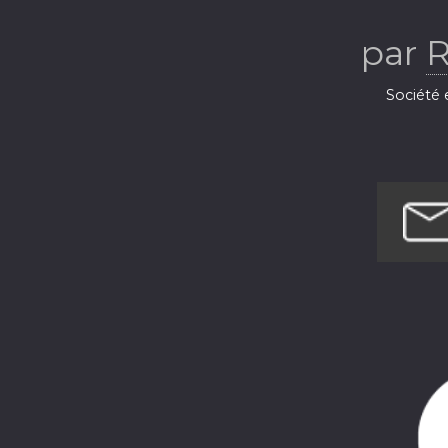
par
Société e