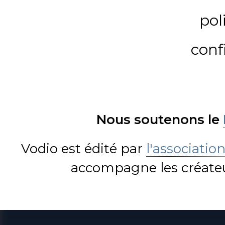
pol
conf