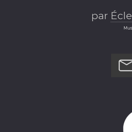
Thém
par
Écl
Musi