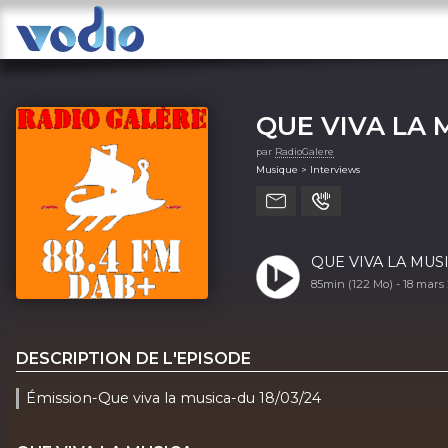
QUE VIVA LA 
par
RadioGalere
Musique > Interviews
QUE VIVA LA MUSI
85min (122 Mo) -
18 mars
DESCRIPTION DE L'EPISODE
Émission-Que viva la musica-du 18/03/24