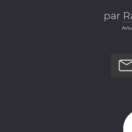
par
R
Actua