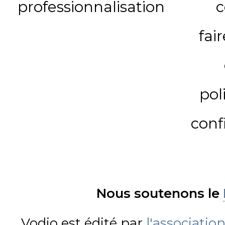
professionnalisation
c
fai
pol
conf