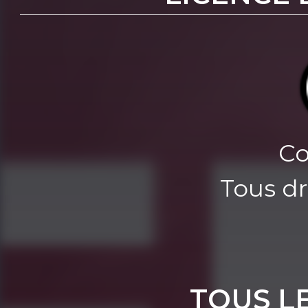
Co
Tous dr
TOUS L