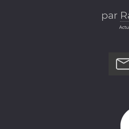
par
R
Actua