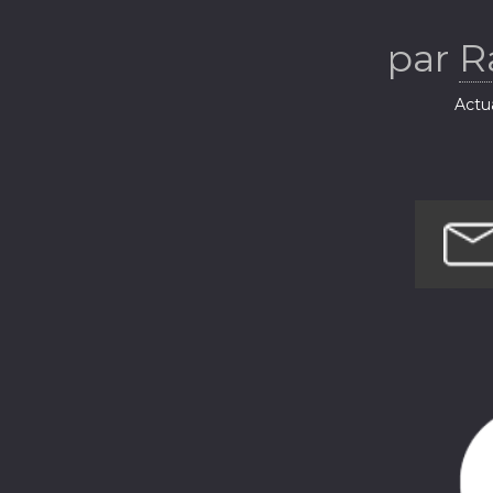
par
R
Actua