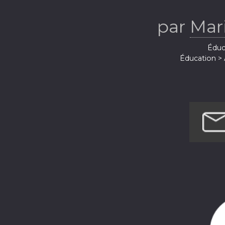
par
Mar
Éduca
Éducation > 
Santé et remis