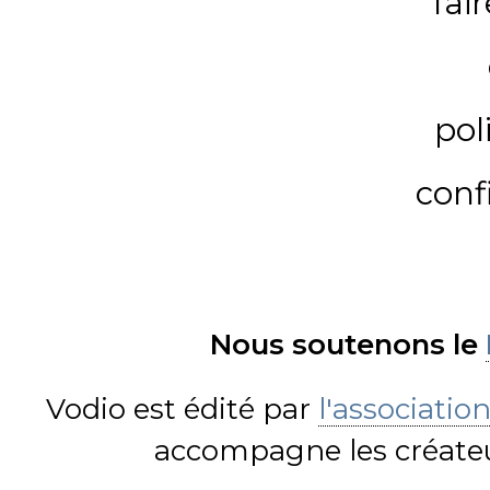
fai
pol
conf