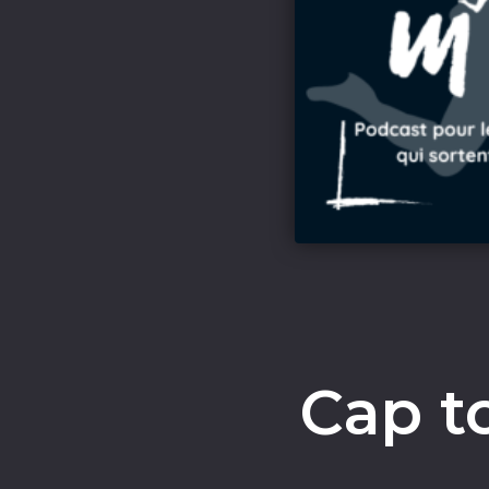
Cap t