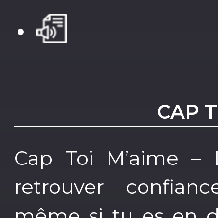
CAP T
Cap Toi M’aime – L
retrouver confian
même si tu es en di