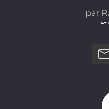
par
R
Actua