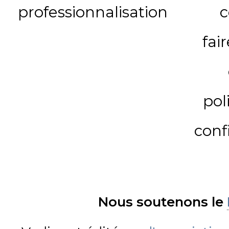
professionnalisation
c
fai
pol
conf