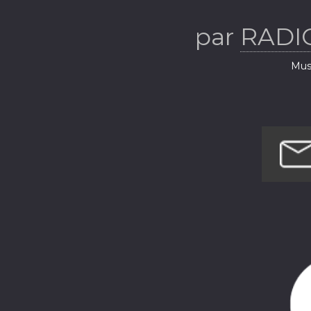
par
RADI
Musi