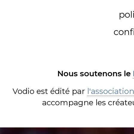
pol
conf