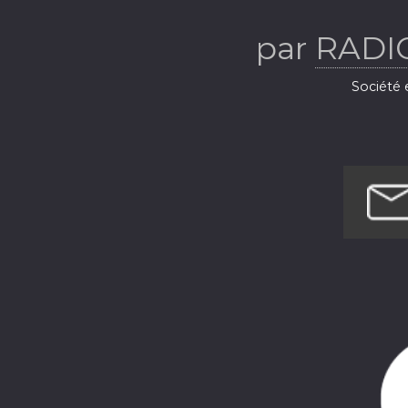
par
RADI
Société e