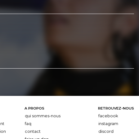
A PROPOS
RETROUVEZ-NOUS
qui sommes-nous
facebook
nt
faq
instagram
ion
contact
discord