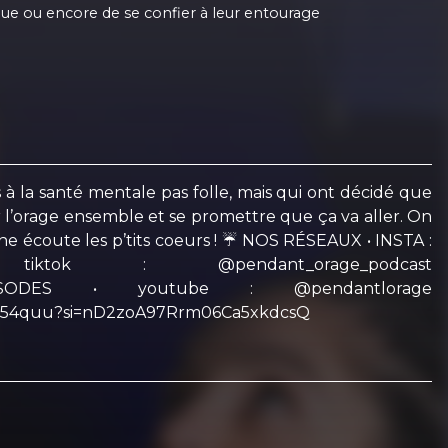
ogue ou encore de se confier à leur entourage
 à la santé mentale pas folle, mais qui ont décidé que
r l’orage ensemble et se promettre que ça va aller. On
ne écoute les p’tits coeurs ! ☔️ NOS RÉSEAUX • INSTA :
=fr • tiktok : @pendant_orage_podcast
ES ÉPISODES • youtube : @pendantlorage
3sbb54quu?si=nD2zoA97Rrm06Ca5xkdcsQ