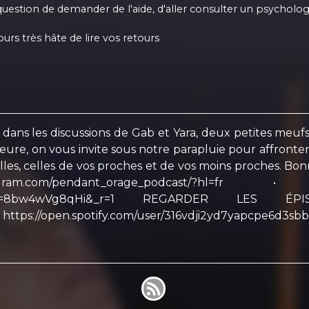
st question de demander de l'aide, d'aller consulter un psychol
rs très hâte de lire vos retours
 dans les discussions de Gab et Yara, deux petites meufs
leure, on vous invite sous notre parapluie pour affronte
les, celles de vos proches et de vos moins proches. Bon
nstagram.com/pendant_orage_podcast/?hl
_podcast?_t=8bw4wVg8qHi&_r=1 REGARDER L
 https://open.spotify.com/user/316vdji2yd7yapcpe6d