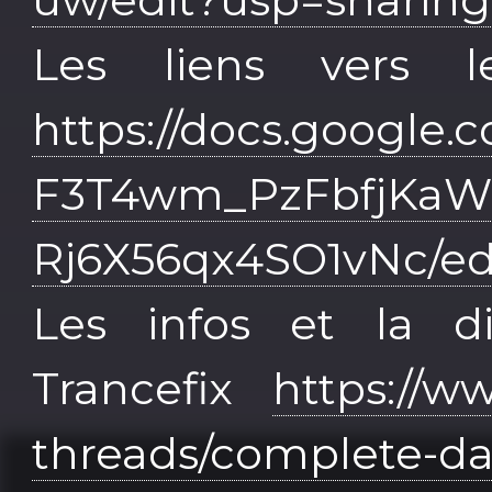
Les liens vers l
https://docs.google.
F3T4wm_PzFbfjKaW
Rj6X56qx4SO1vNc/ed
Les infos et la d
Trancefix
https://w
threads/complete-dat