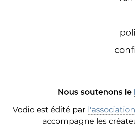
pol
conf