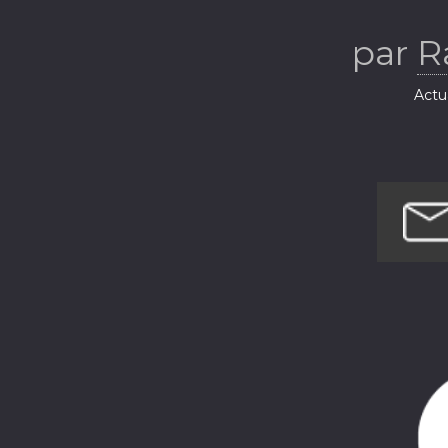
par
R
Actua