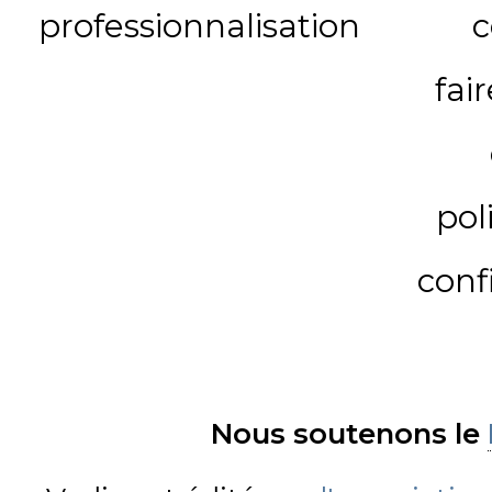
professionnalisation
c
fai
pol
conf