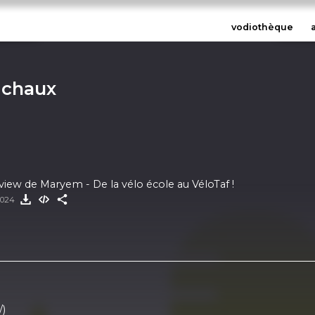
vodiothèque
ichaux
rview de Maryem - De la vélo école au VéloTaf !
 2024
/)