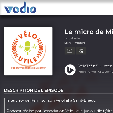
Le micro de M
par
veloutile
Sport > Aventure
VéloTaf n°1 - Inter
7min (10 Mo) -
01 septem
DESCRIPTION DE L'EPISODE
Interview de Rémi sur son VéloTaf à Saint-Brieuc.
Podcast réalisé par l'association Vélo Utile (velo-utile.fr/site