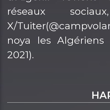
réseaux socia
X/Tuiter(@campvolant)
noya les Algériens 
2021).
HA