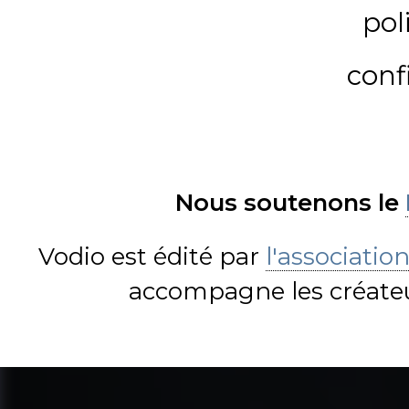
pol
conf