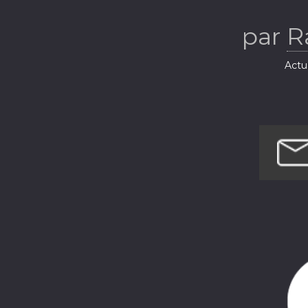
par
R
Actua