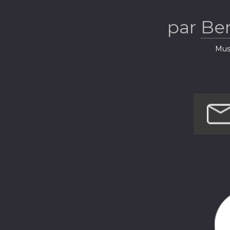
par
Be
Musi