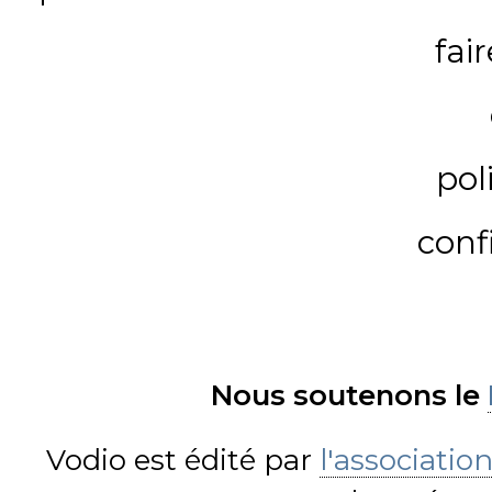
fai
pol
conf