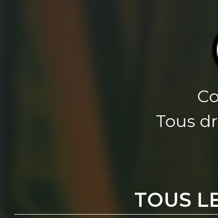
Co
Tous dr
TOUS L