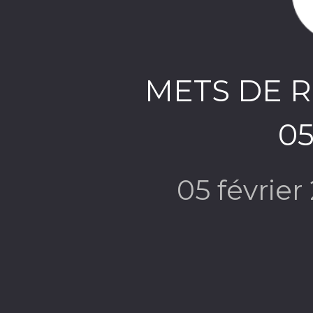
METS DE 
05
05 févrie