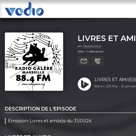
LIVRES ET AMI
par
RadioGalere
Arts > Littérature
LIVRES ET AMI(E)S
60min (29 Mo) -
31 janvi
DESCRIPTION DE L'EPISODE
Émission-Livres et ami(e)s-du 31/01/24