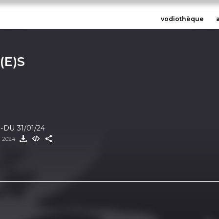
vodiothèque
(E)S
-DU 31/01/24
er 2024