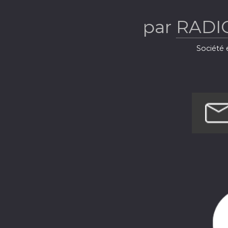
par
RADI
Société e