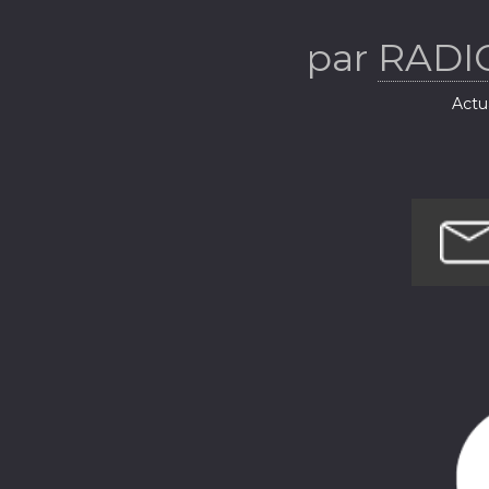
par
RADI
Actua