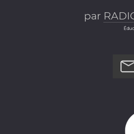
par
RADI
Éduca