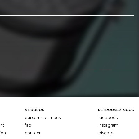
A PROPOS
RETROUVEZ-NOUS
qui sommes-nous
facebook
nt
faq
instagram
ion
contact
discord