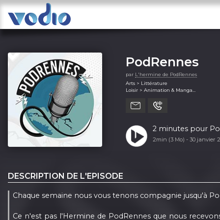
PodRennes
par
L'hermine de PodRennes
Arts > Littérature
Loisir > Animation & Manga
Loisir > Jeux
Loisir > Jeux vidéos
Société et culture > Documentaire
2 minutes pour PodR
2min (3 Mo) -
30 janvier
DESCRIPTION DE L'EPISODE
Chaque semaine nous vous tenons compagnie jusqu'à Pod
Ce n'est pas l'Hermine de PodRennes que nous recevons au