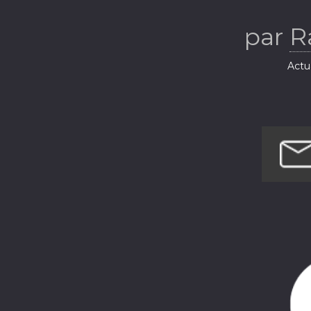
par
R
Actua