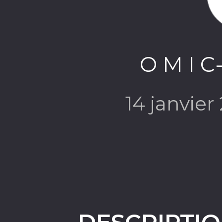
O M I C
14 janvie