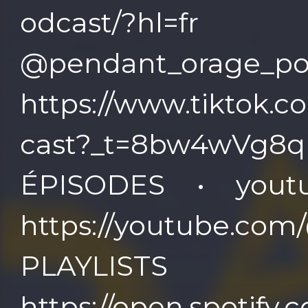
odcast/?hl
@pendant_orage_po
https://www.tiktok
cast?_t=8bw4wVg8
ÉPISODES • yout
https://youtube.c
PLAYLISTS
https://open.spotify