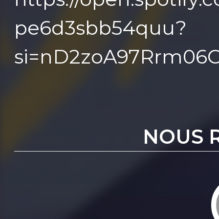
pe6d3sbb54quu?
si=nD2zoA97Rrm06
NOUS 