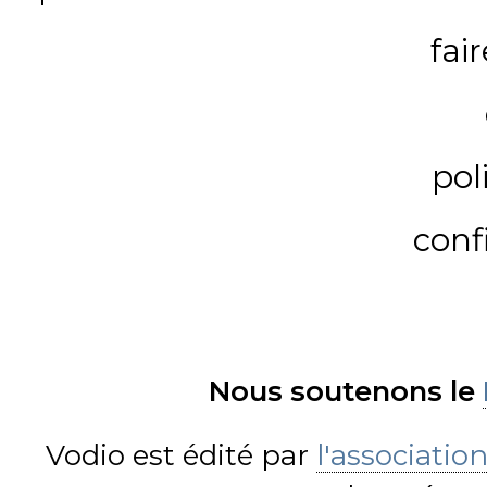
fai
pol
conf