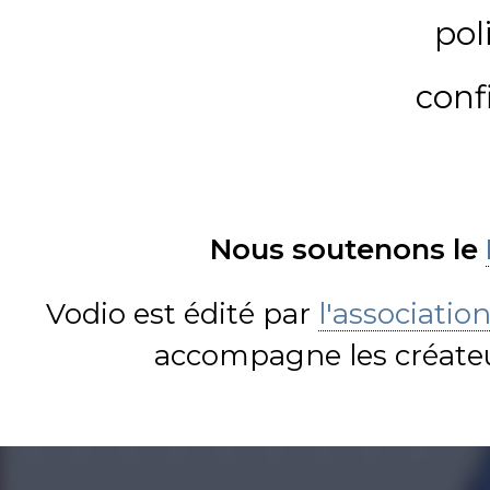
pol
conf