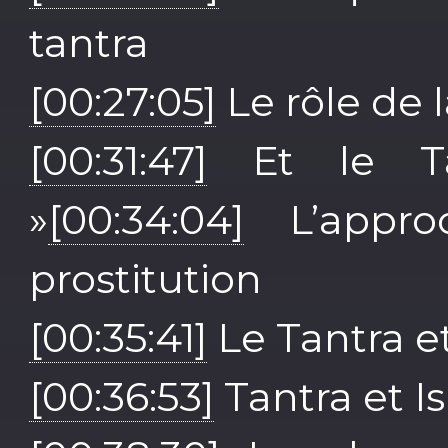
tantra
[00:27:05]
Le rôle de l
[00:31:47]
Et le Tan
»
[00:34:04]
L’appro
prostitution
[00:35:41]
Le Tantra e
[00:36:53]
Tantra et I