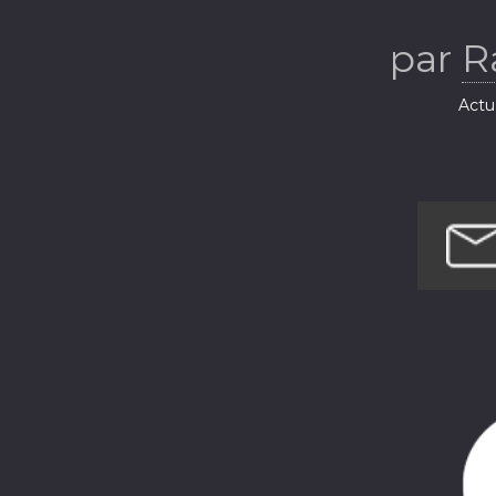
par
R
Actua