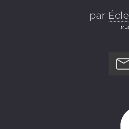
vous musi
par
Écl
Musi