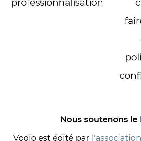
professionnalisation
c
fai
pol
conf