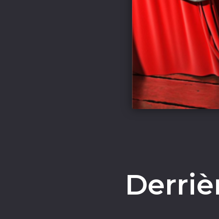
Derriè