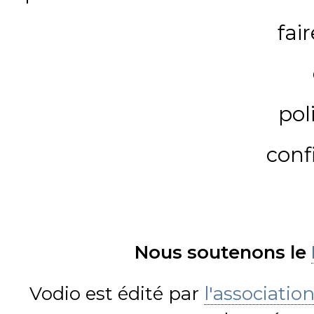
fai
pol
conf