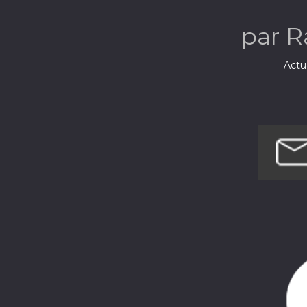
par
R
Actua