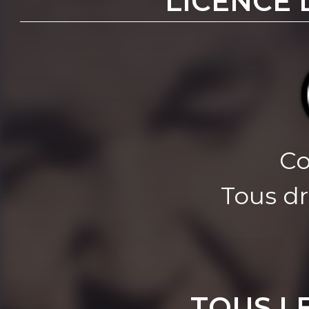
LICENCE 
Co
Tous dr
TOUS L