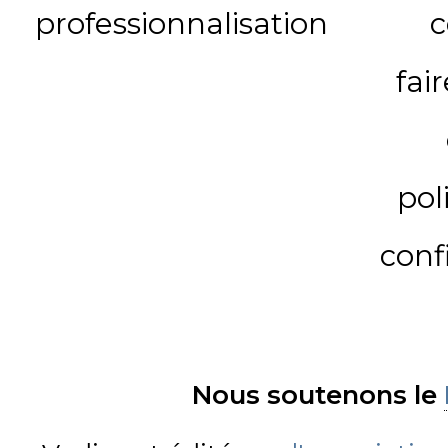
professionnalisation
c
fai
pol
conf