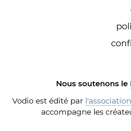
pol
conf