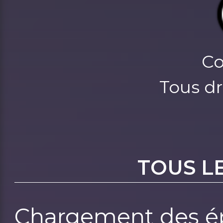
Co
Tous dr
TOUS L
Chargement des ép